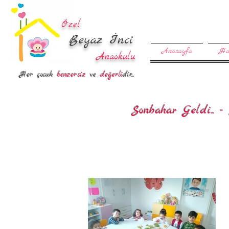
Özel
Beyaz İnci
Anasayfa
Ha
Anaokulu
Her çocuk
benzersiz
ve
değerli
dir...
Sonbahar Geldi... -