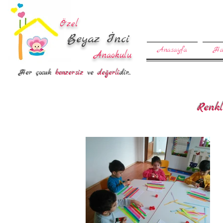
Özel
Beyaz İnci
Anasayfa
Ha
Anaokulu
Her çocuk
benzersiz
ve
değerli
dir...
Renk