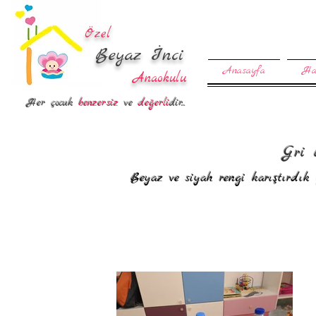
Özel
Beyaz İnci
Anasayfa
Ha
Anaokulu
Her çocuk
benzersiz
ve
değerli
dir...
Gri 
Beyaz ve siyah rengi karıştırdık 