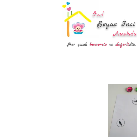
Özel
Beyaz İnci
Anaokulu
Her çocuk
benzersiz
ve
değerli
dir...