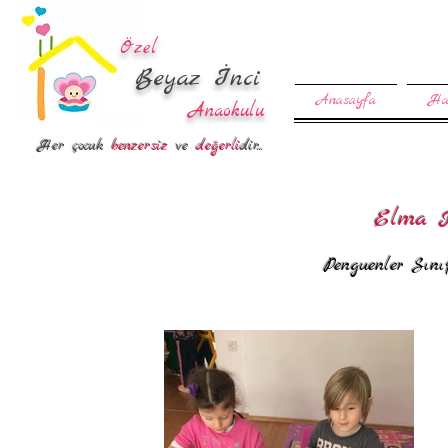
Özel
Beyaz İnci
Anasayfa
Ha
Anaokulu
Her çocuk
benzersiz
ve
değerli
dir...
Elma 
Penguenler Sını