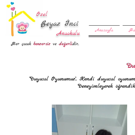
Özel
Beyaz İnci
Anasayfa
Ha
Anaokulu
Her çocuk
benzersiz
ve
değerli
dir...
Du
"Duyusal Oyunumuz"... Kendi duyusal oyunumuz
Deneyimleyerek öğrendik