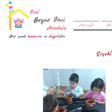
Özel
Beyaz İnci
Anasayfa
Ha
Anaokulu
Her çocuk
benzersiz
ve
değerli
dir...
Çiçekl