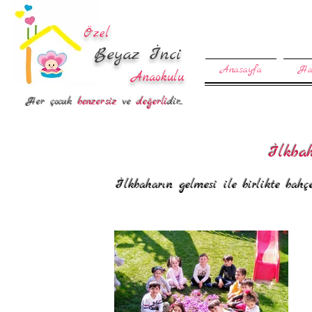
Özel
Beyaz İnci
Anasayfa
Ha
Anaokulu
Her çocuk
benzersiz
ve
değerli
dir...
İlkba
İlkbaharın gelmesi ile birlikte bah