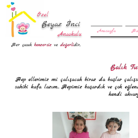
Özel
Beyaz İnci
Anasayfa
Ha
Anaokulu
Her çocuk
benzersiz
ve
değerli
dir...
Balık T
Hep ellerimiz mi çalışacak biraz da başlar çalışs
sahibi kafa lazım... Hepimiz başardık ve çok eğle
kendi akvar